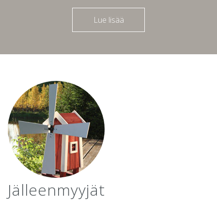
Lue lisää
Jälleenmyyjät