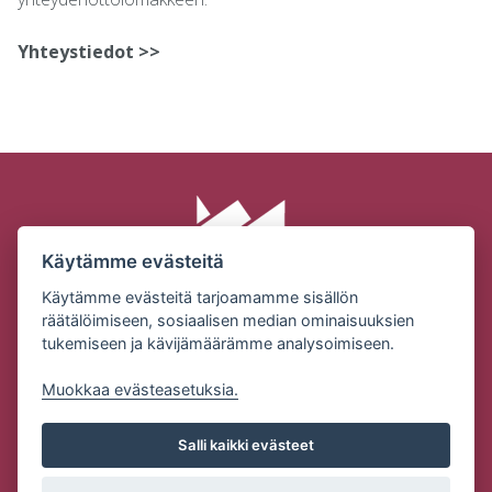
Yhteystiedot >>
Käytämme evästeitä
Käytämme evästeitä tarjoamamme sisällön
räätälöimiseen, sosiaalisen median ominaisuuksien
tukemiseen ja kävijämäärämme analysoimiseen.
SUOMEN MILJÖÖRAKENNUS OY | KONEPAJANTIE 2 |
32210 LOIMAA
Muokkaa evästeasetuksia.
Puh: (02) 76 83101 | Email:
ville.alanen@miljoorakennus.fi
Salli kaikki evästeet
Tietosuojaseloste