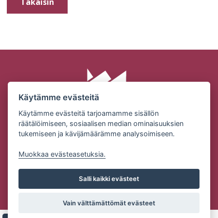
Takaisin
Käytämme evästeitä
Käytämme evästeitä tarjoamamme sisällön
räätälöimiseen, sosiaalisen median ominaisuuksien
tukemiseen ja kävijämäärämme analysoimiseen.
SUOMEN MILJÖÖRAKENNUS OY | KONEPAJANTIE 2 |
32210 LOIMAA
Muokkaa evästeasetuksia.
Puh: (02) 76 83101 | Email:
ville.alanen@miljoorakennus.fi
Salli kaikki evästeet
Tietosuojaseloste
Vain välttämättömät evästeet
Copyright Suomen Miljöörakennus Oy | Palvelun toteutus:
JPmedia