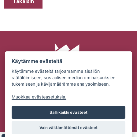
Takaisin
Käytämme evästeitä
Käytämme evästeitä tarjoamamme sisällön
räätälöimiseen, sosiaalisen median ominaisuuksien
tukemiseen ja kävijämäärämme analysoimiseen.
SUOMEN MILJÖÖRAKENNUS OY | KONEPAJANTIE 2 |
32210 LOIMAA
Muokkaa evästeasetuksia.
Puh: (02) 76 83101 | Email:
ville.alanen@miljoorakennus.fi
Salli kaikki evästeet
Tietosuojaseloste
Vain välttämättömät evästeet
Copyright Suomen Miljöörakennus Oy | Palvelun toteutus:
JPmedia