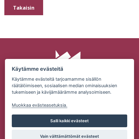
Takaisin
Käytämme evästeitä
Käytämme evästeitä tarjoamamme sisällön
räätälöimiseen, sosiaalisen median ominaisuuksien
tukemiseen ja kävijämäärämme analysoimiseen.
SUOMEN MILJÖÖRAKENNUS OY | KONEPAJANTIE 2 |
32210 LOIMAA
Muokkaa evästeasetuksia.
Puh: (02) 76 83101 | Email:
ville.alanen@miljoorakennus.fi
Salli kaikki evästeet
Tietosuojaseloste
Vain välttämättömät evästeet