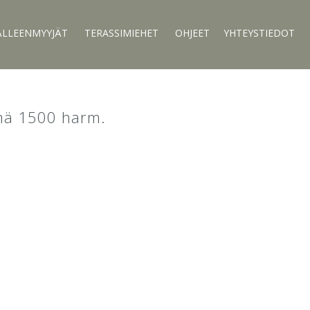
ÄLLEENMYYJÄT
TERASSIMIEHET
OHJEET
YHTEYSTIEDOT
mä 1500 harm.