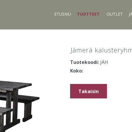
ETUSIVU
TUOTTEET
OUTLET
J
Jämerä kalusteryh
Tuotekoodi:
JÄH
Koko:
Takaisin