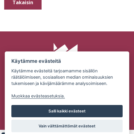
Takaisin
Käytämme evästeitä
Käytämme evästeitä tarjoamamme sisällön
räätälöimiseen, sosiaalisen median ominaisuuksien
tukemiseen ja kävijämäärämme analysoimiseen.
SUOMEN MILJÖÖRAKENNUS OY | KONEPAJANTIE 2 |
32210 LOIMAA
Muokkaa evästeasetuksia.
Puh: (02) 76 83101 | Email:
ville.alanen@miljoorakennus.fi
Salli kaikki evästeet
Tietosuojaseloste
Vain välttämättömät evästeet