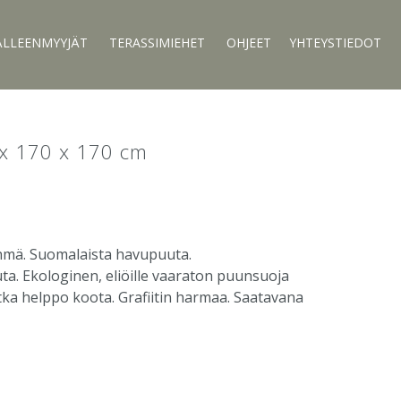
ÄLLEENMYYJÄT
TERASSIMIEHET
OHJEET
YHTEYSTIEDOT
 x 170 x 170 cm
hmä. Suomalaista havupuuta.
a. Ekologinen, eliöille vaaraton puunsuoja
otka helppo koota. Grafiitin harmaa. Saatavana