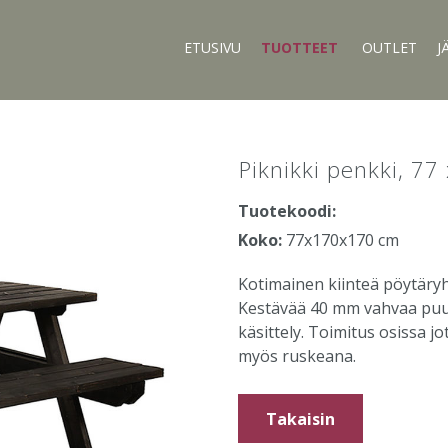
ETUSIVU
TUOTTEET
OUTLET
J
Piknikki penkki, 77
Tuotekoodi:
Koko:
77x170x170 cm
Kotimainen kiinteä pöytäry
Kestävää 40 mm vahvaa puut
käsittely. Toimitus osissa j
myös ruskeana.
Takaisin