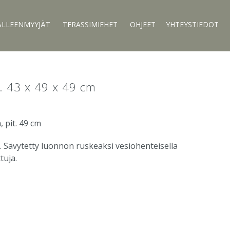
ÄLLEENMYYJÄT
TERASSIMIEHET
OHJEET
YHTEYSTIEDOT
. 43 x 49 x 49 cm
, pit. 49 cm
. Sävytetty luonnon ruskeaksi vesiohenteisella
tuja.