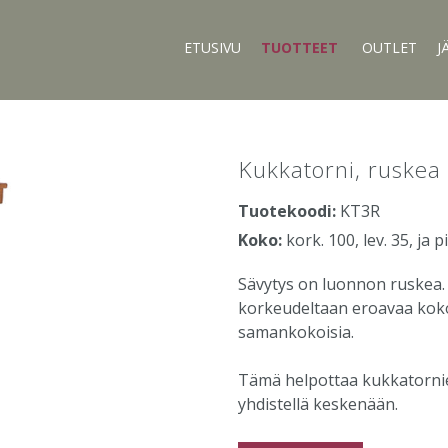
ETUSIVU
TUOTTEET
OUTLET
J
Kukkatorni, ruskea
Tuotekoodi:
KT3R
Koko:
kork. 100, lev. 35, ja p
Sävytys on luonnon ruskea.
korkeudeltaan eroavaa kokoa
samankokoisia.
Tämä helpottaa kukkatornie
yhdistellä keskenään.