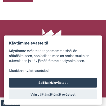
Käytämme evästeitä
Käytämme evästeitä tarjoamamme sisällön
räätälöimiseen, sosiaalisen median ominaisuuksien
tukemiseen ja kävijämäärämme analysoimiseen.
SUOMEN MILJÖÖRAKENNUS OY | KONEPAJANTIE 2 |
32210 LOIMAA
Muokkaa evästeasetuksia.
Puh: (02) 76 83101 | Email:
ville.alanen@miljoorakennus.fi
Salli kaikki evästeet
Tietosuojaseloste
Vain välttämättömät evästeet
Copyright Suomen Miljöörakennus Oy | Palvelun toteutus:
JPmedia
Evästeet