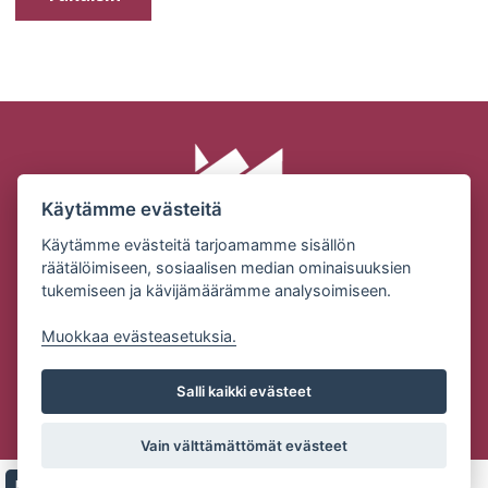
Käytämme evästeitä
Käytämme evästeitä tarjoamamme sisällön
räätälöimiseen, sosiaalisen median ominaisuuksien
tukemiseen ja kävijämäärämme analysoimiseen.
SUOMEN MILJÖÖRAKENNUS OY | KONEPAJANTIE 2 |
32210 LOIMAA
Muokkaa evästeasetuksia.
Puh: (02) 76 83101 | Email:
ville.alanen@miljoorakennus.fi
Salli kaikki evästeet
Tietosuojaseloste
Vain välttämättömät evästeet
Copyright Suomen Miljöörakennus Oy | Palvelun toteutus:
JPmedia
Evästeet